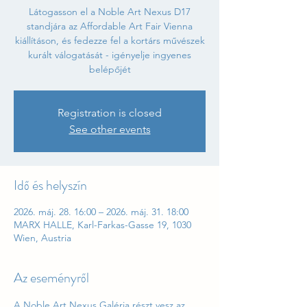
Látogasson el a Noble Art Nexus D17
standjára az Affordable Art Fair Vienna
kiállításon, és fedezze fel a kortárs művészek
kurált válogatását - igényelje ingyenes
belépőjét
Registration is closed
See other events
Idő és helyszín
2026. máj. 28. 16:00 – 2026. máj. 31. 18:00
MARX HALLE, Karl-Farkas-Gasse 19, 1030
Wien, Austria
Az eseményről
A Noble Art Nexus Galéria részt vesz az 