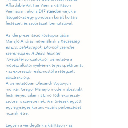
Affordable Art Fair Vienna kiállításon 
Viennaban, ahol a 
D17 standon
 várjuk a 
látogatókat egy gondosan kurált kortárs 
festészeti és szobrászati bemutatóval.
Az idei prezentáció középpontjában 
Manajló András művei állnak a 
Kecsesség 
és Erő
, 
Lélekvirágok
, 
Liliomok csendes 
szerenádja
 és 
A Belső Tekintet 
Töredékei
 sorozatokból, bemutatva a 
művész alkotói nyelvének teljes spektrumát 
- az expresszív realizmustól a rétegzett 
absztrakcióig.
A bemutatóban Olexandr Voytovych 
munkái, Gregor Manaylo modern absztrakt 
festményei, valamint Ernő Tóth expresszív 
szobrai is szerepelnek. A művészek együtt 
egy egységes kortárs vizuális párbeszédet 
hoznak létre.
Legyen a vendégünk a kiállításon - az 