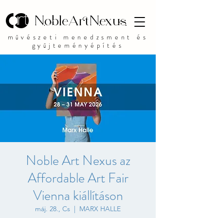
NobleArtNexus
művészeti menedzsment és
gyűjteményépítés
Noble Art Nexus az
Affordable Art Fair
Vienna kiállításon
máj. 28., Cs
  |  
MARX HALLE