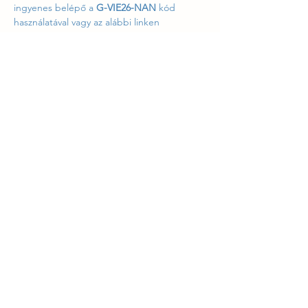
ingyenes belépő a 
G-VIE26-NAN
 kód 
használatával vagy az alábbi linken 
igényelhető:
https://shop.paylogic.com/01ac
0f871f8f4ec1b957e76ae21384e3?
access_code=G-VIE26-NAN
Szeretettel várjuk a látogatókat a 
D17 
standon
 az Affordable Art Fair Vienna 
kiállításon.
Esemény megosztása
Konzultációval, visszajelzéssel vagy