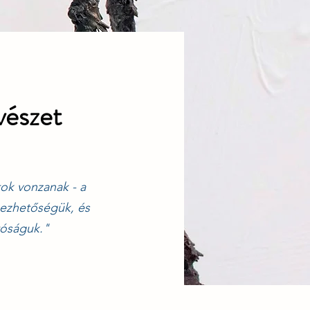
vészet
ok vonzanak - a
bezhetőségük, és
tóságuk."