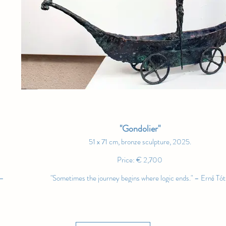
"Gondolier"
51 x 71 cm, bronze sculpture, 2025.
Price: € 2,700
 –
"Sometimes the journey begins where logic ends." – Ernő Tó