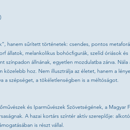
)
k”, hanem sűrített történetek: csendes, pontos metafor
orf állatok, melankolikus bohócfigurák, szelíd óriások és
lent színpadon állnának, egyetlen mozdulatba zárva. Nál
m közelebb hoz. Nem illusztrálja az életet, hanem a lénye
a a szépséget, a tökéletlenségben is a méltóságot.
zőművészek és Iparművészek Szövetségének, a Magyar F
gnak. A hazai kortárs színtér aktív szereplője: alkotókén
mogatásában is részt vállal.