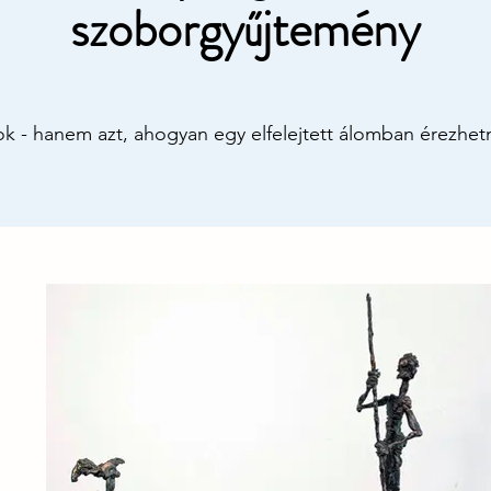
szoborgyűjtemény
 - hanem azt, ahogyan egy elfelejtett álomban érezhetn
tban Tóth Ernő olyan világba hív, ahol a humor és a mel
borlók, táncosok, gondolások, állatok kicsik és nagyok 
élet néha “érződik”. Megnyújtott formáival és finoman szür
és rácsodálkozást ragad meg. Minden alakban ott lapul 
enlét." - Noble Art Nexus