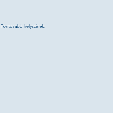
 Fontosabb helyszínek:
 – Ernő Tóth