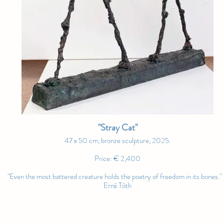
"Stray Cat"
47 x 50 cm, bronze sculpture, 2025.
Price: € 2,400
"Even the most battered creature holds the poetry of freedom in its bones."
Ernő Tóth