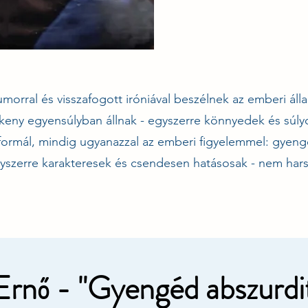
morral és visszafogott iróniával beszélnek az emberi áll
rékeny egyensúlyban állnak - egyszerre könnyedek és súl
 formál, mindig ugyanazzal az emberi figyelemmel: gyeng
gyszerre karakteresek és csendesen hatásosak - nem har
Ernő - "Gyengéd abszurdi