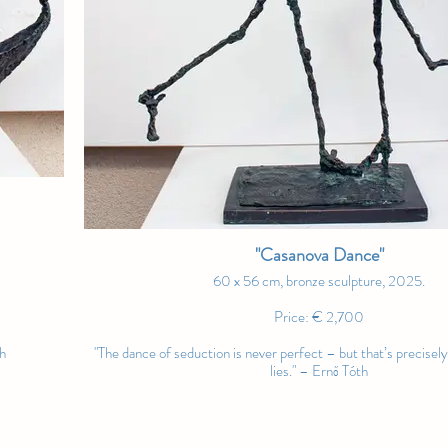
"Casanova Dance"
60 x 56 cm, bronze sculpture, 2025.
Price: € 2,700
th
"The dance of seduction is never perfect – but that’s precisel
lies." – Ernő Tóth