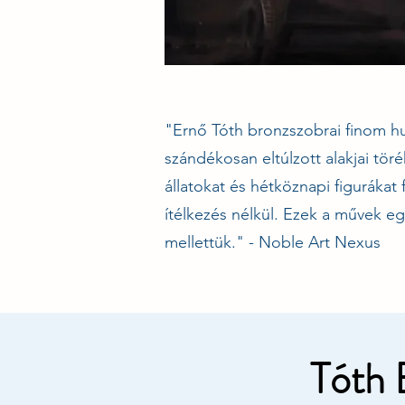
"Ernő Tóth bronzszobrai finom hu
szándékosan eltúlzott alakjai tö
állatokat és hétköznapi figurákat
ítélkezés nélkül. Ezek a művek e
mellettük." - Noble Art Nexus
Tóth 