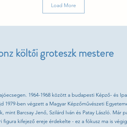
Load More
onz költői groteszk mestere
Sajóecsegen. 1964-1968 között a budapesti Képző- és Ip
ajd 1979-ben végzett a Magyar Képzőművészeti Egyeteme
 mint Barcsay Jenő, Szilárd Iván és Patay László. Már pá
 figura kifejező ereje érdekelte - ez a fókusz ma is végig