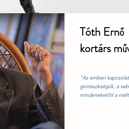
Tóth Ernő
kortárs mű
"Az emberi kapcsolat
groteszkségük, a se
mindenekelőtt a mél