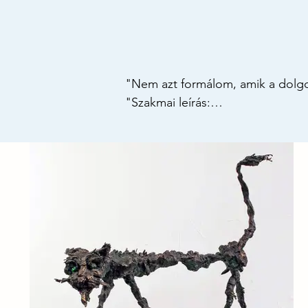
"Nem azt formálom, amik a dolgok
"Szakmai leírás:

A ’Gyengéd abszurditások’ soroza
egymás mellett. Bronzfigurái - kó
költői átírásai annak, ahogyan az 
kapcsolódásokat, sebezhetőséget 
tökéletesség beszél, hanem a jel