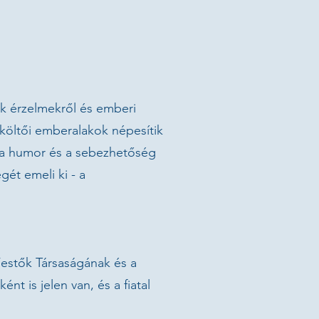
ák érzelmekről és emberi
 költői emberalakok népesítik
a a humor és a sebezhetőség
gét emeli ki - a
estők Társaságának és a
t is jelen van, és a fiatal