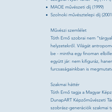
MAOE művészeti díj (1999)
Szolnoki művésztelepi díj (2001
Művészi szemlélet
Tóth Ernő szobrai nem “tárgya
helyzetekről. Világát antropom
be - mintha egy finoman elbil
együtt jár: nem kifiguráz, hane
furcsaságainkban is megmutatv
Szakmai háttér
Tóth Ernő tagja a Magyar Kép
DunapART Képzőművészeti Társasá
szobrász-generációk szakmai tá