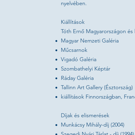
nyelvében.
"The Big Dog"
27 x 35 cm, bronze sculpture, 2025.
Kiállítások
Price: € 1,900
Tóth Ernő Magyarországon és k
"Sometimes the greatest strength lies in how softly we look at one another."
Magyar Nemzeti Galéria
Ernő Tóth
Műcsarnok
Vigadó Galéria
Szombathelyi Képtár
Ráday Galéria
Tallinn Art Gallery (Észtország)
kiállítások Finnországban, Fr
Díjak és elismerések
Munkácsy Mihály-díj (2004)
Szegedi Nyári Tárlat - díj (1994)