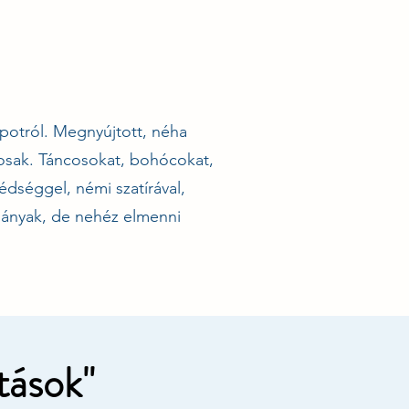
apotról. Megnyújtott, néha
yosak. Táncosokat, bohócokat,
édséggel, némi szatírával,
sányak, de nehéz elmenni
tások"