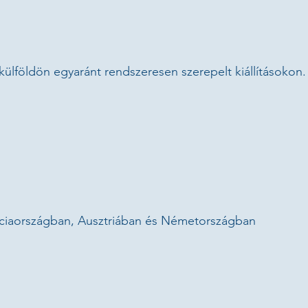
"Elephant"
20 x 25 cm, bronze sculpture, 2025.
Price: € 1,200
ülföldön egyaránt rendszeresen szerepelt kiállításokon.
 –
"What I sculpt is not the animal itself, but the feeling it leaves behind."
anciaországban, Ausztriában és Németországban