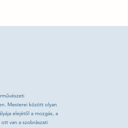
arművészeti
n. Mesterei között olyan
lyája elejétől a mozgás, a
 ott van a szobrászati