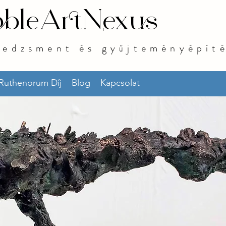
bleArtNexus
nedzsment és gyűjteményépít
 Ruthenorum Díj
Blog
Kapcsolat