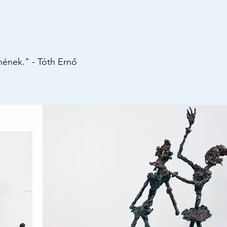
ének." - Tóth Ernő

ankólia törékeny egyensúlyban él 
- nem a valóság másolatai, hanem 
reális szereplőivel pillanatnyi 
egy halk történet - nem a 