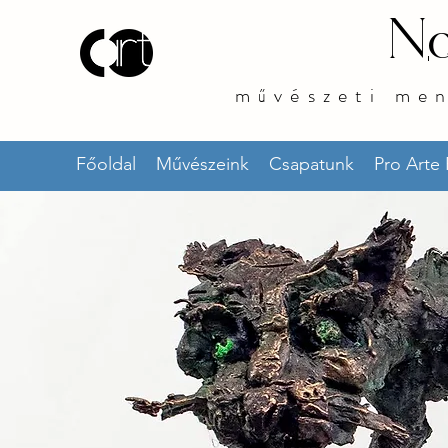
No
művészeti me
Főoldal
Művészeink
Csapatunk
Pro Arte