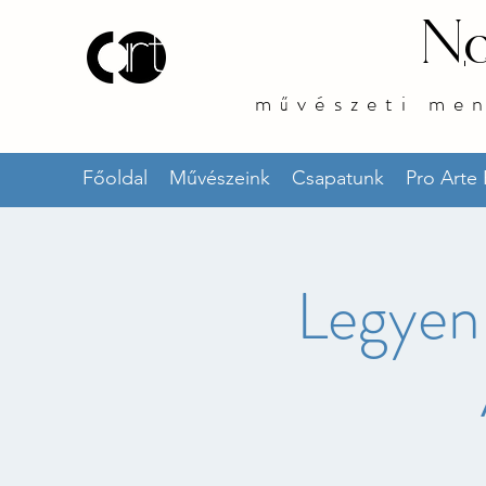
No
művészeti me
Főoldal
Művészeink
Csapatunk
Pro Arte
Legyen 