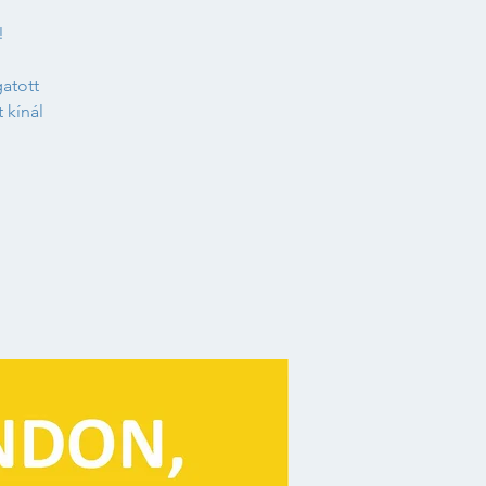
!
atott
 kínál