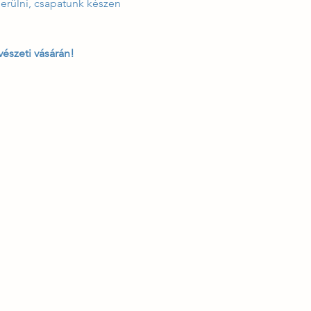
erülni, csapatunk készen 
észeti vásárán!