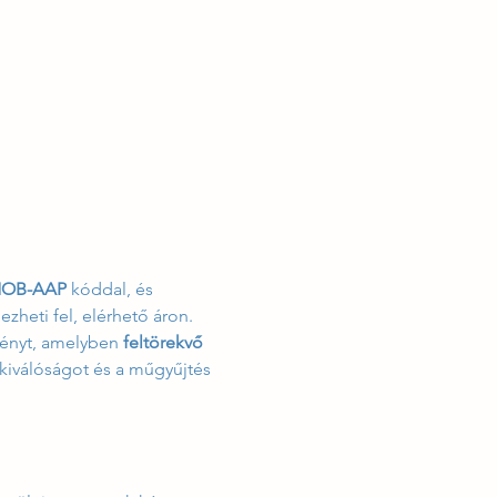
NOB-AAP
 kóddal, és 
ezheti fel, elérhető áron.
ényt, amelyben 
feltörekvő 
 kiválóságot és a műgyűjtés 