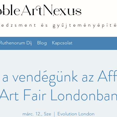
bleArtNexus
nedzsment és gyűjteményépít
 Ruthenorum Díj
Blog
Kapcsolat
a vendégünk az Af
Art Fair Londonba
márc. 12., Sze
  |  
Evolution London