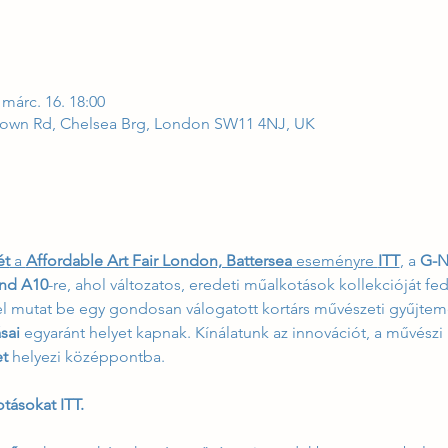
 márc. 16. 18:00
own Rd, Chelsea Brg, London SW11 4NJ, UK
ét
 a 
Affordable Art Fair London, Battersea
 eseményre 
ITT
, a 
G-
nd A10
-re, ahol változatos, eredeti műalkotások kollekcióját fed
 mutat be egy gondosan válogatott kortárs művészeti gyűjtem
sai
 egyaránt helyet kapnak. Kínálatunk az innovációt, a művészi
t
 helyezi középpontba.
otásokat ITT.