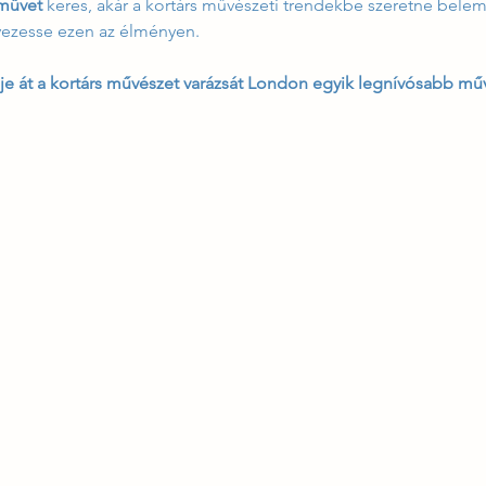
 művet
 keres, akár a kortárs művészeti trendekbe szeretne belem
igvezesse ezen az élményen.
je át a kortárs művészet varázsát London egyik legnívósabb műv