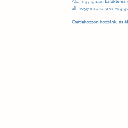
Akár egy igazán 
karakteres
áll, hogy inspirálja és vég
Csatlakozzon hozzánk, és él