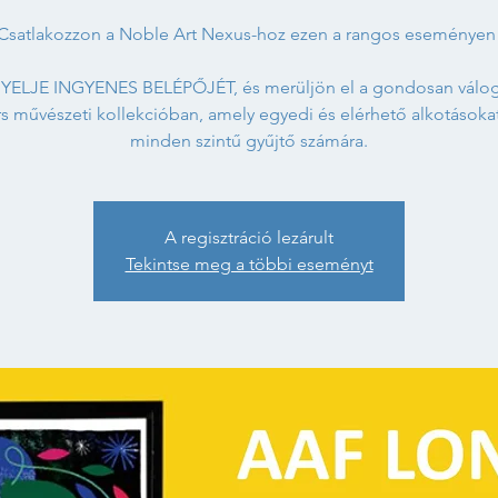
Csatlakozzon a Noble Art Nexus-hoz ezen a rangos eseményen
YELJE INGYENES BELÉPŐJÉT, és merüljön el a gondosan válog
rs művészeti kollekcióban, amely egyedi és elérhető alkotásokat
minden szintű gyűjtő számára.
A regisztráció lezárult
Tekintse meg a többi eseményt