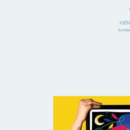
IGÉN
kortá