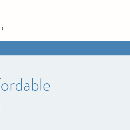
és
fordable
n